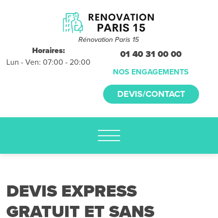
Devis et
déplacements
gratuits
Rénovation Paris 15
sans
Horaires:
01 40 31 00 00
Lun - Ven: 07:00 - 20:00
engagement
NOS ENGAGEMENTS
appelez-nous :
DEVIS/CONTACT
01.40.31.00.00
DEVIS EXPRESS
GRATUIT ET SANS