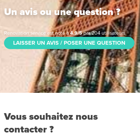
Un avis ou une question ?
Renovation service
est noté à
4.9
/
5
par
204
utilisateurs
LAISSER UN AVIS / POSER UNE QUESTION
Vous souhaitez nous
contacter ?